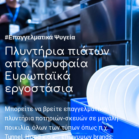
#Επαγγελματικά Ψυγεία
Πλυντήρια πιάτων
από Κορυφαία
Ευρωπαϊκά
εργοστάσια
Μπορείτε να βρείτε επαγγελματικά
πλυντήρια ποτηριών-σκευών σε μεγάλη
ποικιλία, όλων των τύπων όπως π.χ.
Tunnel, Hood κ.ο.κ. , επώνυμων brands.