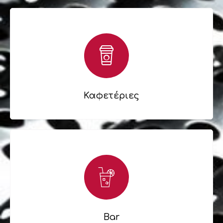
Καφετέριες
Bar