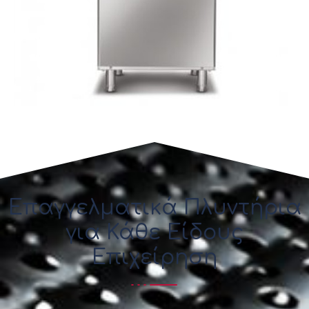
Επαγγελματικά Πλυντήρια
για Κάθε Είδους
Επιχείρηση