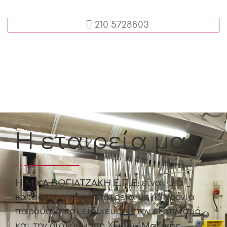
210 5728803
H εταιρεία μας
Η
ΜΙΚΑ ΒΟΓΙΑΤΖΑΚΗ Ε.Π.Ε.
είναι μια
κατασκευαστική εταιρεία με 40 χρόνια
παρουσία και ειδίκευση στον εξοπλισμό
και την διακόσμηση Χώρων
Μαζικής