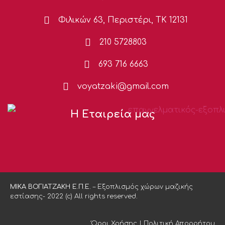
Φιλικών 63, Περιστέρι, ΤΚ 12131
210 5728803
693 716 6663
voyatzaki@gmail.com
Η Εταιρεία μας
ΜΙΚΑ ΒΟΓΙΑΤΖΑΚΗ Ε.Π.Ε.
– Εξοπλισμός χώρων μαζικής
εστίασης- 2022 (c) All rights reserved.
Όροι Χρήσης
|
Πολιτική Απορρήτου