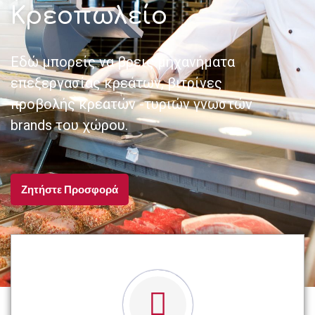
Κρεοπωλείο
Εδώ μπορείς να βρεις μηχανήματα
επεξεργασίας κρεάτων, βιτρίνες
προβολής κρεατών -τυριών γνωστών
brands του χώρου.
Ζητήστε Προσφορά