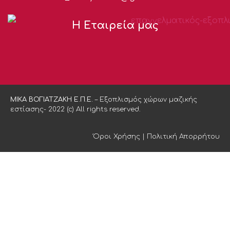
Η Εταιρεία μας
ΜΙΚΑ ΒΟΓΙΑΤΖΑΚΗ Ε.Π.Ε.
– Εξοπλισμός χώρων μαζικής
εστίασης- 2022 (c) All rights reserved.
Όροι Χρήσης
|
Πολιτική Απορρήτου